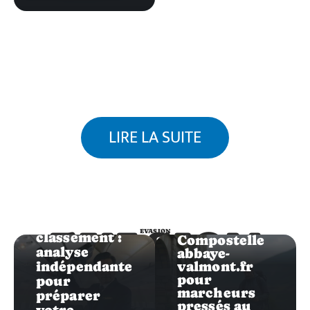
LIRE LA SUITE
Evasion
Evasion
Calcul
Air India
itinéraire
EVASION
EVASION
classement :
Compostelle
analyse
abbaye-
indépendante
valmont.fr
pour
pour
marcheurs
préparer
pressés au