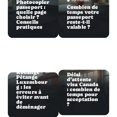
Formalités
Photocopier
passeport :
Combien de
quelle page
temps votre
choisir ?
passeport
Conseils
reste-t-il
pratiques
valable ?
Formalités
Formalités
Rodange
Délai
Pétange
d’attente
Luxembour
visa Canada
g : les
: combien de
erreurs à
temps pour
éviter avant
acceptation
de
?
déménager