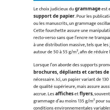
Le choix judicieux du
est e
grammage
. Pour les publica
support de papier
ou les manuscrits, un grammage oscillan
Cette fourchette assure une manipulat
recto-verso sans que l’encre ne transp
à une distribution massive, tels que les
autour de 50 à 55 g/m², afin de réduire le
Lorsque l’on aborde des supports promo
brochures, dépliants et cartes de 
nécessaire. Ici, un papier variant de 1
de qualité supérieure, mais assure auss
accrue. Les
et
, souven
affiches
flyers
grammage d’au moins 135 g/m² pour sur
conditions environnementales variables