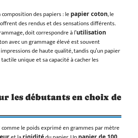
a composition des papiers : le
, le
papier coton
offrent des rendus et des sensations différents.
grammage, doit correspondre à l’
utilisation
 coton avec un grammage élevé est souvent
 impressions de haute qualité, tandis qu’un papier
 tactile unique et sa capacité à cacher les
ur les débutants en choix de
comme le poids exprimé en grammes par mètre
r
et la
du papier. Un
seur
rigidité
papier de 100