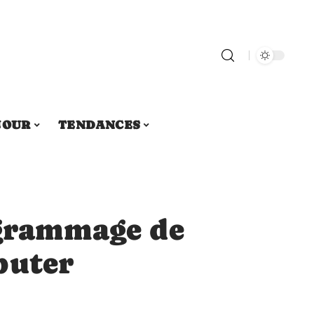
JOUR
TENDANCES
 grammage de
buter