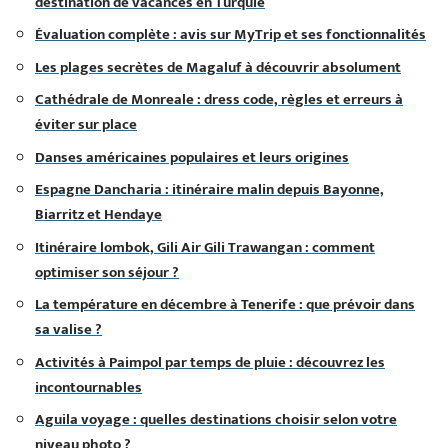
destination de vacances en Turquie
Évaluation complète : avis sur MyTrip et ses fonctionnalités
Les plages secrètes de Magaluf à découvrir absolument
Cathédrale de Monreale : dress code, règles et erreurs à
éviter sur place
Danses américaines populaires et leurs origines
Espagne Dancharia : itinéraire malin depuis Bayonne,
Biarritz et Hendaye
Itinéraire lombok, Gili Air Gili Trawangan : comment
optimiser son séjour ?
La température en décembre à Tenerife : que prévoir dans
sa valise ?
Activités à Paimpol par temps de pluie : découvrez les
incontournables
Aguila voyage : quelles destinations choisir selon votre
niveau photo ?