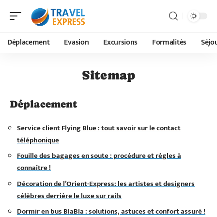
Déplacement
Evasion
Excursions
Formalités
Séjo
Sitemap
Déplacement
Service client Flying Blue : tout savoir sur le contact
téléphonique
Fouille des bagages en soute : procédure et règles à
connaître !
Décoration de l’Orient-Express: les artistes et designers
célèbres derrière le luxe sur rails
Dormir en bus BlaBla : solutions, astuces et confort assuré !