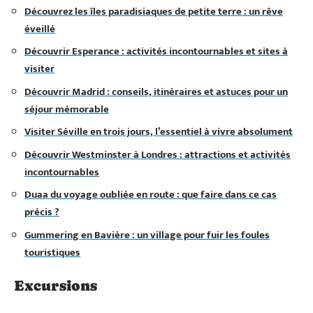
Découvrez les îles paradisiaques de petite terre : un rêve
éveillé
Découvrir Esperance : activités incontournables et sites à
visiter
Découvrir Madrid : conseils, itinéraires et astuces pour un
séjour mémorable
Visiter Séville en trois jours, l’essentiel à vivre absolument
Découvrir Westminster à Londres : attractions et activités
incontournables
Duaa du voyage oubliée en route : que faire dans ce cas
précis ?
Gummering en Bavière : un village pour fuir les foules
touristiques
Excursions