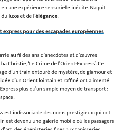
 en une expérience sensorielle inédite. Naquit
e du
luxe
et de l’
élégance
.
rt express pour des escapades européennes
rrie au fil des ans d’anecdotes et d’œuvres
ha Christie, ‘Le Crime de l’Orient-Express’. Ce
image d’un train entouré de mystère, de glamour et
’idée d’un Orient lointain et raffiné ont alimenté
ent-Express plus qu’un simple moyen de transport :
espace.
s est indissociable des noms prestigieux qui ont
ain est devenu une galerie mobile où les passagers
’art, des ébénisteries fines aux tapisseries