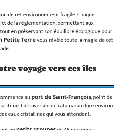
tion de cet environnement fragile. Chaque
rict de la réglementation, permettant aux
l tout en préservant son équilibre écologique pour
vous révèle toute la magie de cet
n Petite Terre
rade.
re voyage vers ces îles
re commence au
, point de
port de Saint-François
maritime. La traversée en catamaran dure environ
des eaux cristallines qui vous attendent.
ment en
de 45 personnes
petits groupes