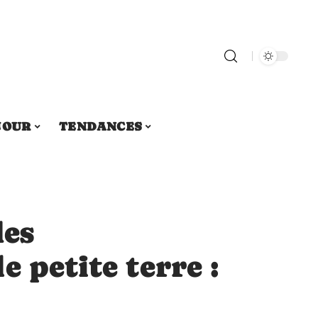
JOUR
TENDANCES
les
e petite terre :