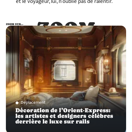
et le voyageur, lui, n’oublie pas de ralentir.
ZOOM
ZOOM SUR…
SUR…
Déplacement
Décoration de l’Orient-Express:
les artistes et designers célèbres
derrière le luxe sur rails