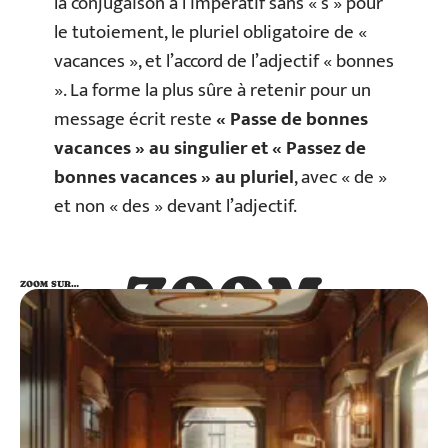
la conjugaison à l’impératif sans « s » pour
le tutoiement, le pluriel obligatoire de «
vacances », et l’accord de l’adjectif « bonnes
». La forme la plus sûre à retenir pour un
message écrit reste
« Passe de bonnes
vacances » au singulier et « Passez de
bonnes vacances » au pluriel
, avec « de »
et non « des » devant l’adjectif.
ZOOM
ZOOM SUR…
SUR…