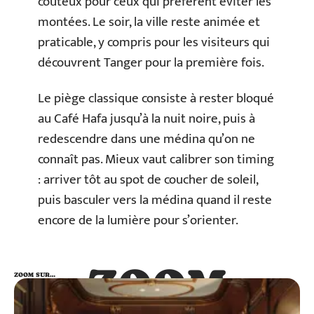
coûteux pour ceux qui préfèrent éviter les
montées. Le soir, la ville reste animée et
praticable, y compris pour les visiteurs qui
découvrent Tanger pour la première fois.
Le piège classique consiste à rester bloqué
au Café Hafa jusqu’à la nuit noire, puis à
redescendre dans une médina qu’on ne
connaît pas. Mieux vaut calibrer son timing
: arriver tôt au spot de coucher de soleil,
puis basculer vers la médina quand il reste
encore de la lumière pour s’orienter.
ZOOM
ZOOM SUR…
SUR…