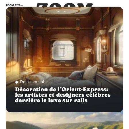
ZOOM
ZOOM SUR…
SUR…
Déplacement
Décoration de l’Orient-Express:
les artistes et designers célèbres
derrière le luxe sur rails