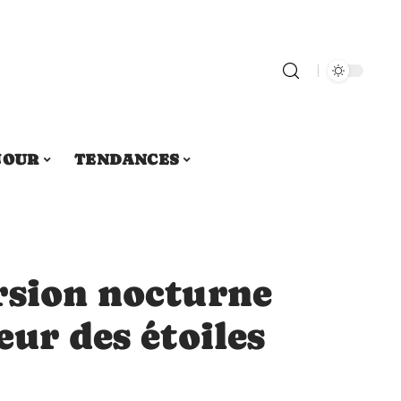
JOUR
TENDANCES
rsion nocturne
œur des étoiles