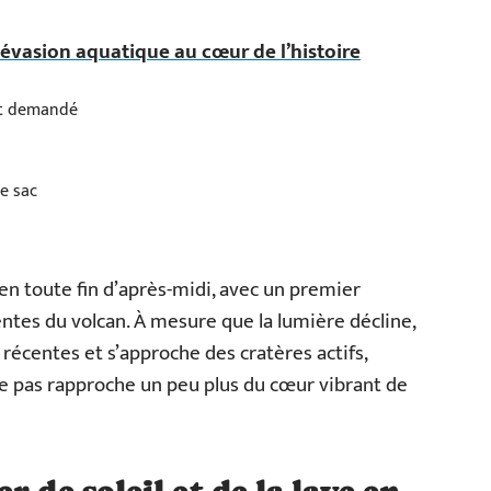
 évasion aquatique au cœur de l’histoire
ort demandé
e sac
 en toute fin d’après-midi, avec un premier
pentes du volcan. À mesure que la lumière décline,
 récentes et s’approche des cratères actifs,
ue pas rapproche un peu plus du cœur vibrant de
 de soleil et de la lave en