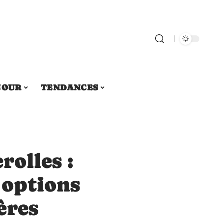
JOUR
TENDANCES
olles :
 options
ères