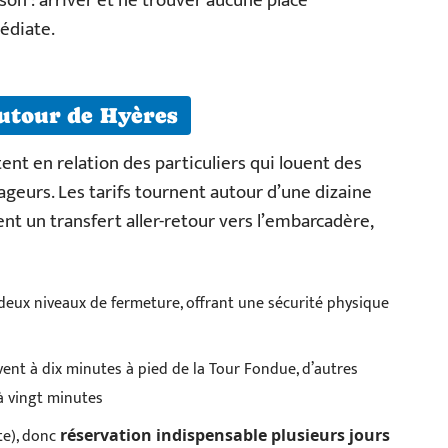
son : arriver et ne trouver aucune place
édiate.
autour de Hyères
t en relation des particuliers qui louent des
ageurs. Les tarifs tournent autour d’une dizaine
nt un transfert aller-retour vers l’embarcadère,
à deux niveaux de fermeture, offrant une sécurité physique
uvent à dix minutes à pied de la Tour Fondue, d’autres
à vingt minutes
te), donc
réservation indispensable plusieurs jours