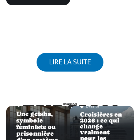
LIRE LA SUITE
Evasion
EVASION
Evasion
EVASION
Une geisha,
Croisières en
symbole
2026 : ce qui
change
féministe ou
vraiment
prisonnière
pour les