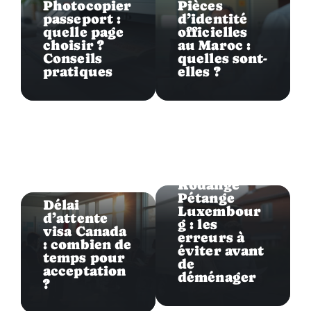
Photocopier
Pièces
passeport :
d’identité
quelle page
officielles
choisir ?
au Maroc :
Conseils
quelles sont-
pratiques
elles ?
Formalités
Rodange
Formalités
Pétange
Délai
Luxembour
d’attente
g : les
visa Canada
erreurs à
: combien de
éviter avant
temps pour
de
acceptation
déménager
?