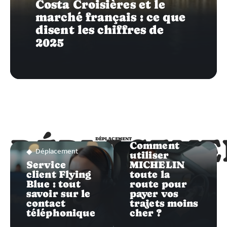
Costa Croisières et le
marché français : ce que
disent les chiffres de
2025
Déplacement
DÉPLACEME
DÉPLACEMENT
Comment
Déplacement
utiliser
Service
MICHELIN
client Flying
toute la
Blue : tout
route pour
savoir sur le
payer vos
contact
trajets moins
téléphonique
cher ?